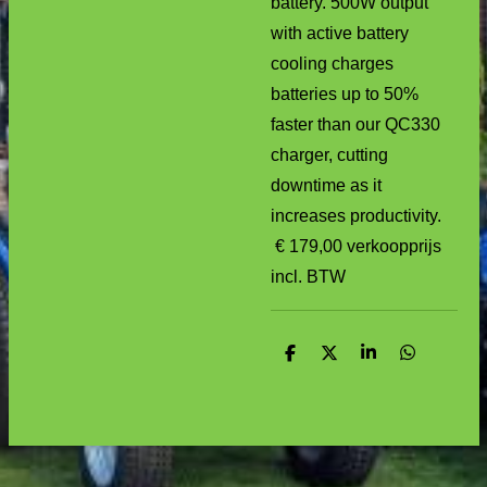
battery. 500W output
with active battery
cooling charges
batteries up to 50%
faster than our QC330
charger, cutting
downtime as it
increases productivity.
€ 179,00
verkoopprijs
incl. BTW
D
D
S
D
e
e
h
e
l
e
a
l
e
l
r
e
n
e
n