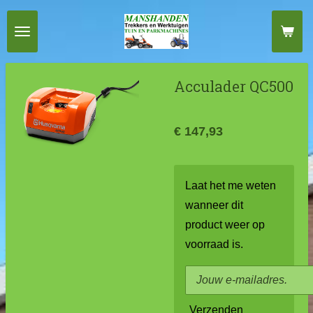
Ga
direct
naar
de
Acculader QC500
hoofdinhoud
€ 147,93
Laat het me weten
wanneer dit
product weer op
voorraad is.
Verzenden