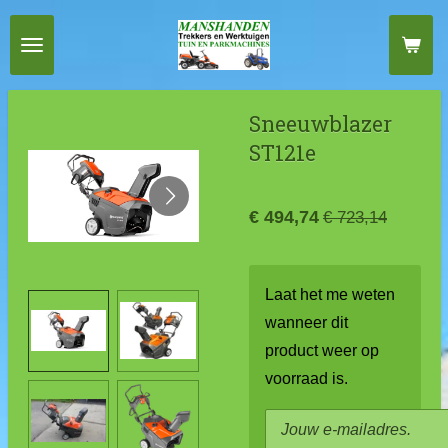
Ga
direct
naar
de
Sneeuwblazer
hoofdinhoud
ST121e
€ 494,74
€ 723,14
Laat het me weten
wanneer dit
product weer op
voorraad is.