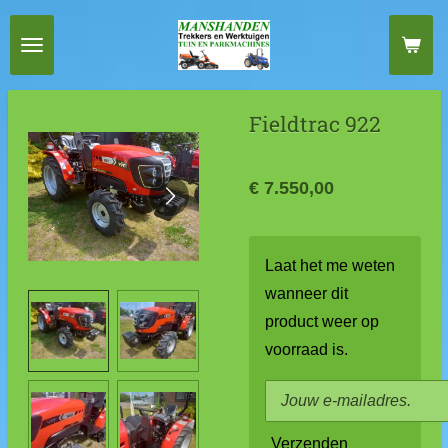
Ga
direct
naar
de
Fieldtrac 922
hoofdinhoud
€ 7.550,00
Laat het me weten
wanneer dit
product weer op
voorraad is.
Verzenden