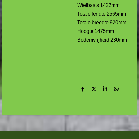
Wielbasis 1422mm
Totale lengte 2565mm
Totale breedte 920mm
Hoogte 1475mm
Bodemvrijheid 230mm
D
D
S
D
e
e
h
e
l
e
a
l
e
l
r
e
n
e
n