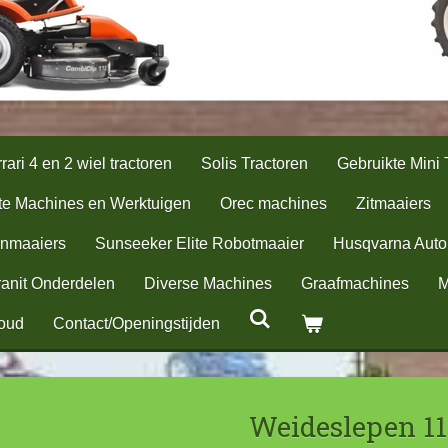
rari 4 en 2 wiel tractoren
Solis Tractoren
Gebruikte Mini 
te Machines en Werktuigen
Orec machines
Zitmaaiers
nmaaiers
Sunseeker Elite Robotmaaier
Husqvarna Aut
anit Onderdelen
Diverse Machines
Graafmachines
M
oud
Contact/Openingstijden
Weideslepen 11