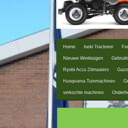
Home
Iseki Tractoren
Fer
Nieuwe Werktuigen
Gebruik
Ryobi Accu Zitmaaiers
Gazo
Husqvarna Tuinmachines
Gr
verkochte machines
Onderh