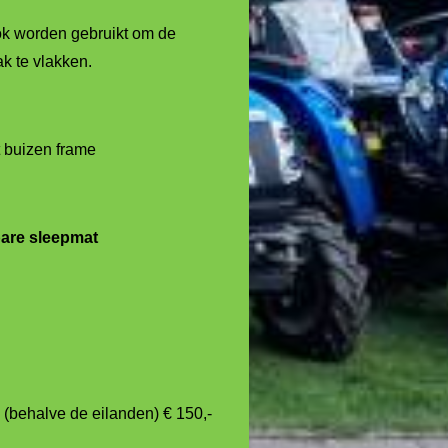
k worden gebruikt om de
 te vlakken.
t buizen frame
are sleepmat
 (behalve de eilanden) € 150,-