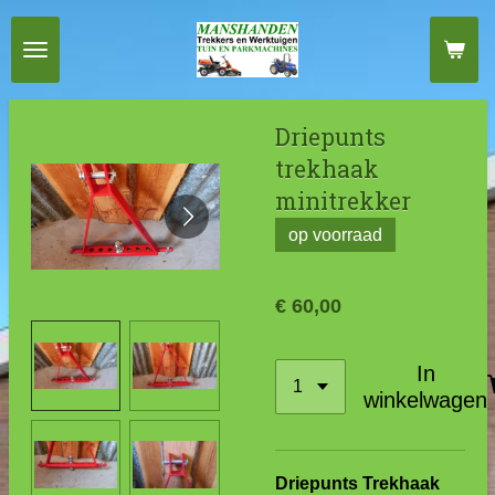
Ga
direct
naar
de
Driepunts
hoofdinhoud
trekhaak
minitrekker
op voorraad
€ 60,00
In
winkelwagen
Driepunts Trekhaak