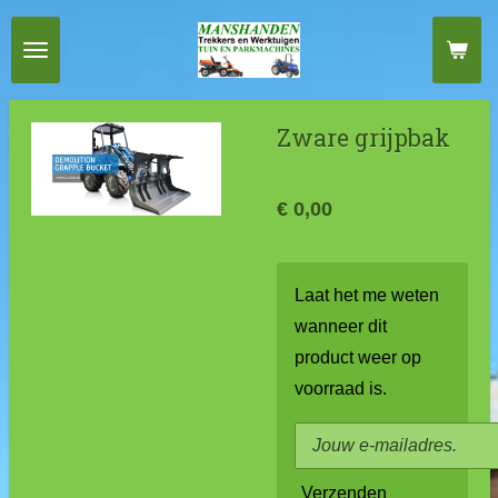
Ga
direct
naar
de
Zware grijpbak
hoofdinhoud
€ 0,00
Laat het me weten
wanneer dit
product weer op
voorraad is.
Verzenden